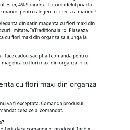
 Poliester, 4% Spandex Fotomodelul poarta
e marimi pentru alegerea corecta a marimii!
 eleganta din satin magenta cu flori maxi din
curi limitate. IaTraditionala.ro. Plaseaza
 cu flori maxi din organza sa ajunga la
a-l face cadou sau pt a-l comanda pentru
n magenta cu flori maxi din organza in cel
nta cu flori maxi din organza
a nu va fi exceptata. Comanda produsul
comandat ceea ce ai comandat.
a?
i diferit daca comanda pt produsul Rochie