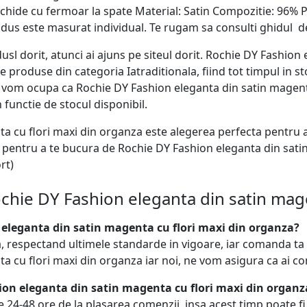
nchide cu fermoar la spate Material: Satin Compozitie: 96%
us este masurat individual. Te rugam sa consulti ghidul d
usl dorit, atunci ai ajuns pe siteul dorit. Rochie DY Fashion
roduse din categoria Iatraditionala, fiind tot timpul in sto
e vom ocupa ca Rochie DY Fashion eleganta din satin magenta
n functie de stocul disponibil.
a cu flori maxi din organza este alegerea perfecta pentru 
ne pentru a te bucura de Rochie DY Fashion eleganta din sati
rt)
chie DY Fashion eleganta din satin mage
eleganta din satin magenta cu flori maxi din organza?
, respectand ultimele standarde in vigoare, iar comanda t
a cu flori maxi din organza iar noi, ne vom asigura ca ai 
ion eleganta din satin magenta cu flori maxi din organz
 24-48 ore de la plasarea comenzii, insa acest timp poate f