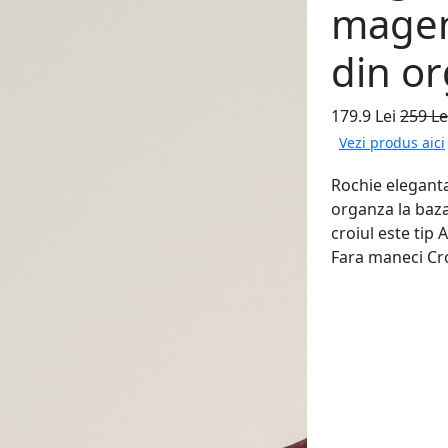
magent
din o
179.9 Lei
259 Le
Vezi produs aici
Rochie eleganta
organza la baza
croiul este tip
Fara maneci Croi