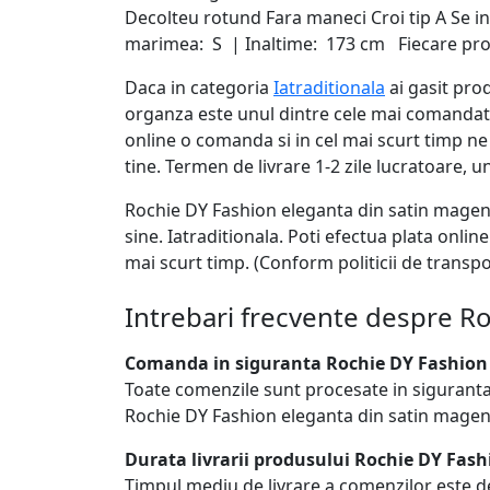
Decolteu rotund Fara maneci Croi tip A Se i
marimea: S | Inaltime: 173 cm Fiecare prod
Daca in categoria
Iatraditionala
ai gasit prod
organza este unul dintre cele mai comandate p
online o comanda si in cel mai scurt timp n
tine. Termen de livrare 1-2 zile lucratoare, u
Rochie DY Fashion eleganta din satin magent
sine. Iatraditionala. Poti efectua plata onli
mai scurt timp. (Conform politicii de transpo
Intrebari frecvente despre Ro
Comanda in siguranta Rochie DY Fashion 
Toate comenzile sunt procesate in siguranta
Rochie DY Fashion eleganta din satin magent
Durata livrarii produsului Rochie DY Fash
Timpul mediu de livrare a comenzilor este de