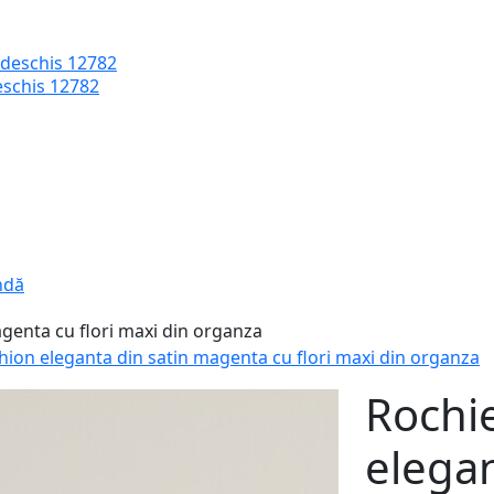
eschis 12782
ndă
hion eleganta din satin magenta cu flori maxi din organza
Rochi
elegan