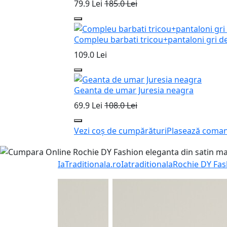
79.9 Lei
185.0 Lei
Compleu barbati tricou+pantaloni gri d
109.0 Lei
Geanta de umar Juresia neagra
69.9 Lei
108.0 Lei
Vezi coș de cumpărături
Plasează coma
IaTraditionala.ro
Iatraditionala
Rochie DY Fas