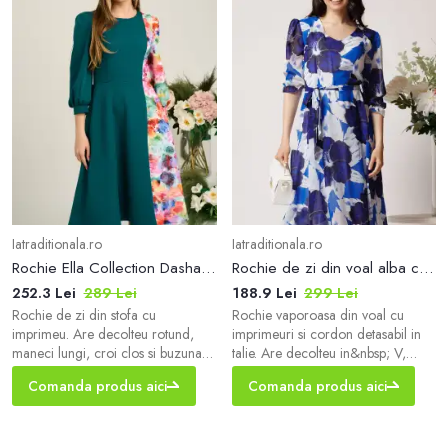
Iatraditionala.ro
Iatraditionala.ro
Rochie Ella Collection Dasha de zi din stofa verde cu imprimeu multicolor
Rochie de zi din voal alba cu imprimeuri albastre si cordon in talie
252.3 Lei
289 Lei
188.9 Lei
299 Lei
Rochie de zi din stofa cu
Rochie vaporoasa din voal cu
imprimeu. Are decolteu rotund,
imprimeuri si cordon detasabil in
maneci lungi, croi clos si buzunare
talie. Are decolteu in&nbsp; V,
functionale. &nbsp; Rochie de zi
maneci trei sferturi si croi
Comanda produs aici
Comanda produs aici
Decolteu rotund Maneci lungi Croi
clos.&nbsp; &nbsp; Rochie
clos Buzunare functionale
vaporoasa Decolteu in V Maneci
Captusita pe interior Inchidere cu
trei sferturi Croi clos Captusita pe
fermoar la spate Material: Stofa
interior Inchidere cu fermoar la