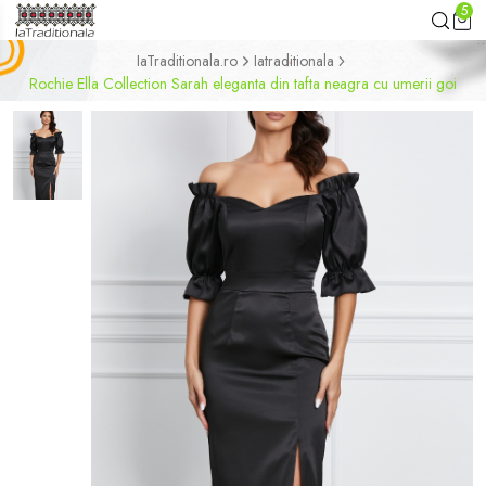
5
IaTraditionala.ro
Iatraditionala
Rochie Ella Collection Sarah eleganta din tafta neagra cu umerii goi